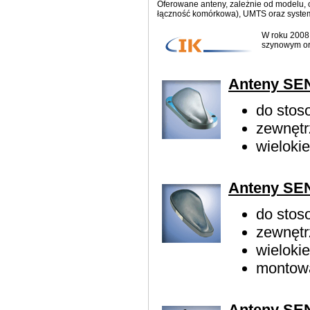
Oferowane anteny, zależnie od modelu, 
łączność komórkowa), UMTS oraz system n
W roku 2008 
szynowym ora
Anteny SE
do stos
zewnętr
wieloki
Anteny SE
do stos
zewnętr
wieloki
montowa
Anteny SE