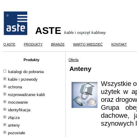
ASTE
kable i osprzęt kablowy
O ASTE
PRODUKTY
BRANŻE
WARTO WIEDZIEĆ
KONTAKT
Produkty
Oferta
Anteny
katalogi do pobrania
kable i przewody
Wszystkie o
ochrona
użytek w ap
rozprowadzanie kabli
oraz drogow
mocowanie
Grupa obe
identyfikacja
dachowe, j
złącza
szynowych 
anteny
pozostałe