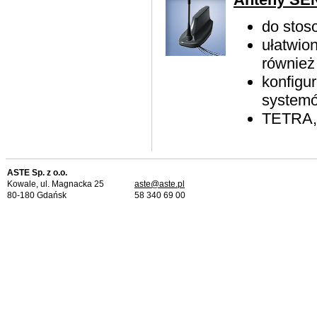
do stos
ułatwio
również
konfigu
system
TETRA,
ASTE Sp. z o.o.
Kowale, ul. Magnacka 25
aste@aste.pl
80-180 Gdańsk
58 340 69 00