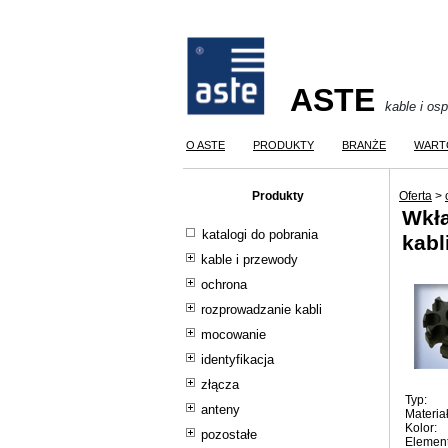
ASTE
kable i os
O ASTE
PRODUKTY
BRANŻE
WART
Produkty
Oferta
>
Wkł
katalogi do pobrania
kabl
kable i przewody
ochrona
rozprowadzanie kabli
mocowanie
identyfikacja
złącza
Typ:
anteny
Materiał
Kolor:
pozostałe
Element