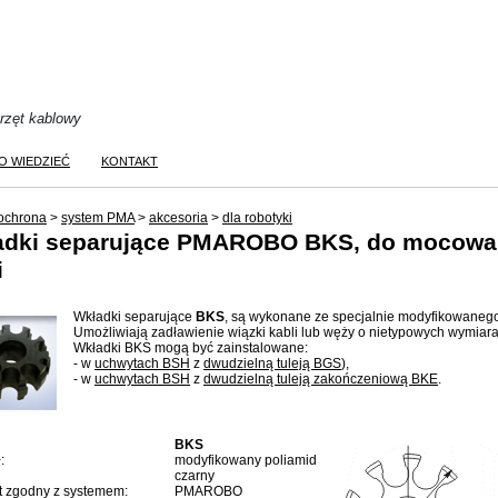
przęt kablowy
O WIEDZIEĆ
KONTAKT
ochrona
>
system PMA
>
akcesoria
>
dla robotyki
adki separujące PMAROBO BKS, do mocowa
i
Wkładki separujące
BKS
, są wykonane ze specjalnie modyfikowanego
Umożliwiają zadławienie wiązki kabli lub węży o nietypowych wymiara
Wkładki BKS mogą być zainstalowane:
- w
uchwytach BSH
z
dwudzielną tuleją BGS
),
- w
uchwytach BSH
z
dwudzielną tuleją zakończeniową BKE
.
BKS
:
modyfikowany poliamid
czarny
 zgodny z systemem:
PMAROBO