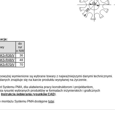
acja:
do
owy
rur
o NW
KS-R36/V
36
KS-R48/V
48
KS-R70/V
70
 powyżej wymienione są wybrane towary z najważniejszymi danymi technicznymi.
danych znajduje się na karcie produktu wysyłanej na życzenie.
t Systemu PMA, dla ułatwienia pracy konstruktorom i projektantom,
ia rysunki wybranych produktów w formatach inżynierskich i graficznych
-
Instrukcja pobierania rysunków CAD
).
je montażu Systemu PMA dostępne
tutaj
.