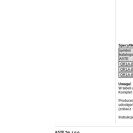
Specyfik
symbol
katalog
ASTE
OR1A-B
OR1A-B
OR1A-B
Uwaga!
W tabeli
Komplet 
Producen
udostępn
(zobacz 
Instrukc
ASTE Sp. z o.o.