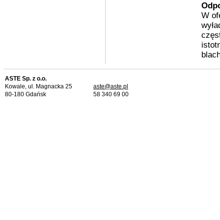
Odpo
W ofe
wyła
częs
isto
blach
ASTE Sp. z o.o.
Kowale, ul. Magnacka 25
aste@aste.pl
80-180 Gdańsk
58 340 69 00