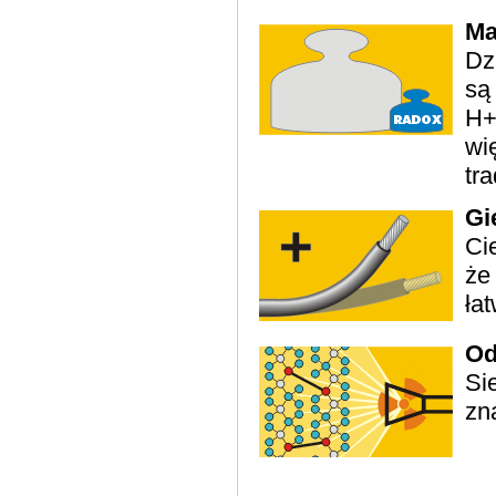
Ma
Dz
są
H+
wi
tr
Gi
Ci
że
ła
Od
Si
zn