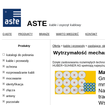
ASTE
kable i osprzęt kablowy
O ASTE
PRODUKTY
BRANŻE
WARTO WIEDZIEĆ
KONTAKT
Produkty
Oferta
>
kable i przewody
>
zasilające, s
Wytrzymałość mecha
katalogi do pobrania
kable i przewody
Dzięki zastosowaniu rozwiniętych techn
HUBER+SUHNER AG spełniają najwyższ
ochrona
Ma
rozprowadzanie kabli
Gr
mocowanie
mn
identyfikacja
Na
złącza
tr
anteny
Ws
pozostałe