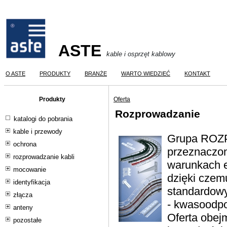
ASTE
kable i osprzęt kablowy
O ASTE
PRODUKTY
BRANŻE
WARTO WIEDZIEĆ
KONTAKT
Produkty
Oferta
Rozprowadzanie
katalogi do pobrania
kable i przewody
Grupa ROZP
ochrona
przeznaczon
rozprowadzanie kabli
warunkach e
mocowanie
dzięki cze
identyfikacja
standardowy
złącza
- kwasoodpo
anteny
Oferta obej
pozostałe