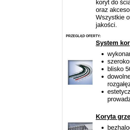
koryt do śc
oraz akceso
Wszystkie o
jakości.
PRZEGLĄD OFERTY:
System kor
wykonan
szeroko
blisko 
dowolne
rozgałę
estetyc
prowadze
Koryta grz
bezhalo