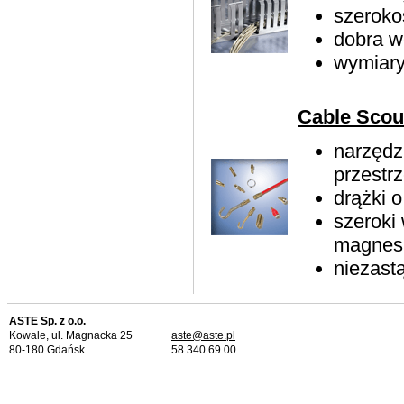
szeroko
dobra w
wymiary
Cable Scou
narzędz
przestr
drążki 
szeroki
magnes,
niezast
ASTE Sp. z o.o.
Kowale, ul. Magnacka 25
aste@aste.pl
80-180 Gdańsk
58 340 69 00