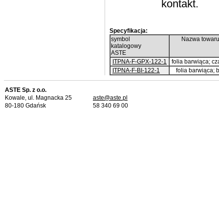
kontakt.
Specyfikacja:
symbol
Nazwa towar
katalogowy
ASTE
ITPNA-F-GPX-122-1
folia barwiąca; c
ITPNA-F-BI-122-1
folia barwiąca; 
ASTE Sp. z o.o.
Kowale, ul. Magnacka 25
aste@aste.pl
80-180 Gdańsk
58 340 69 00