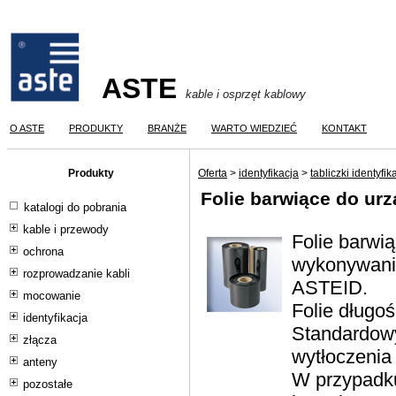
ASTE
kable i osprzęt kablowy
O ASTE
PRODUKTY
BRANŻE
WARTO WIEDZIEĆ
KONTAKT
Produkty
Oferta
>
identyfikacja
>
tabliczki identyfi
Folie barwiące do ur
katalogi do pobrania
kable i przewody
Folie barwi
ochrona
wykonywania
rozprowadzanie kabli
ASTEID.
mocowanie
Folie długo
identyfikacja
Standardowy 
złącza
wytłoczenia
anteny
W przypadku
pozostałe