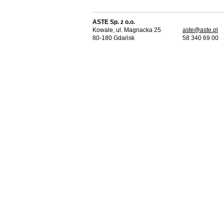
ASTE Sp. z o.o.
Kowale, ul. Magnacka 25
aste@aste.pl
80-180 Gdańsk
58 340 69 00