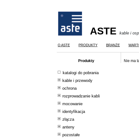
ASTE
kable i os
O ASTE
PRODUKTY
BRANŻE
WART
Produkty
Nie ma t
katalogi do pobrania
kable i przewody
ochrona
rozprowadzanie kabli
mocowanie
identyfikacja
złącza
anteny
pozostałe