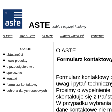
ASTE
kable i osprzęt kablowy
O ASTE
PRODUKTY
BRANŻE
WARTO WIEDZIEĆ
KONTAKT
O ASTE
O ASTE
aktualności
Formularz kontaktow
nowe produkty
o przedsiębiorstwie
społecznie
Formularz kontaktowy d
kontakt
uwag i pytań techniczn
formularz kontaktowy
Prosimy o wypełnienie 
ochrona danych osobowych
skontaktuje się z Pań
W przypadku wybrania
dane kontaktowe nie m