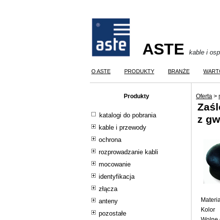
ASTE
kable i os
O ASTE
PRODUKTY
BRANŻE
WART
Produkty
Oferta
>
Zaśl
katalogi do pobrania
z g
kable i przewody
ochrona
rozprowadzanie kabli
mocowanie
identyfikacja
złącza
Materia
anteny
Kolor
pozostałe
Wolne 