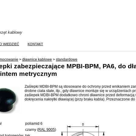
przęt kablowy
O WIEDZIEĆ
KONTAKT
mocowanie
>
dławnice kablowe
>
standardowe
epki zabezpieczające
MPBI-BPM
, PA6, do d
wintem metrycznym
Zaślepki MDBI-BPM są stosowane do ochrony przed wnikaniem zani
drobne ciała stałe, itp., gdy dławnice montuje się w urządzeniac
zaślepek MDBI-BPM dodatkowo chroni dławnice przed deformacją 
dokręcenia nakrętki dławiącej (przy braku kabla). Przeznaczone d
ł
poliamid 6
czarny (
RAL 9005
)
od halogenów
tak