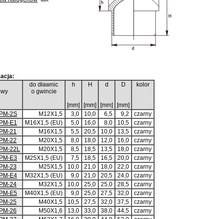
acja:
do dławnic
h
H
d
D
kolor
owy
o gwincie
[mm]
[mm]
[mm]
[mm]
PM-2S
M12X1,5
3,0
10,0
6,5
9,2
czarny
PM-E1
M16X1,5 (EU)
5,0
16,0
8,0
10,5
czarny
PM-21
M16X1,5
5,5
20,5
10,0
13,5
czarny
PM-22
M20X1,5
8,0
18,0
12,0
16,0
czarny
PM-22L
M20X1,5
8,5
18,5
13,5
18,0
czarny
PM-E3
M25X1,5 (EU)
7,5
18,5
16,5
20,0
czarny
PM-23
M25X1,5
10,0
21,0
18,0
22,0
czarny
PM-E4
M32X1,5 (EU)
9,0
21,0
20,5
24,0
czarny
PM-24
M32X1,5
10,0
25,0
25,0
28,5
czarny
PM-E5
M40X1,5 (EU)
9,0
25,0
27,5
32,0
czarny
PM-25
M40X1,5
10,5
27,5
32,0
37,5
czarny
PM-26
M50X1,6
13,0
33,0
38,0
44,5
czarny