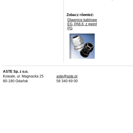
Zobacz również:
Dławnice kablowe
EG, PA6.6, z gwint
PG
ASTE Sp. z o.o.
Kowale, ul. Magnacka 25
aste@aste.pl
80-180 Gdańsk
58 340 69 00