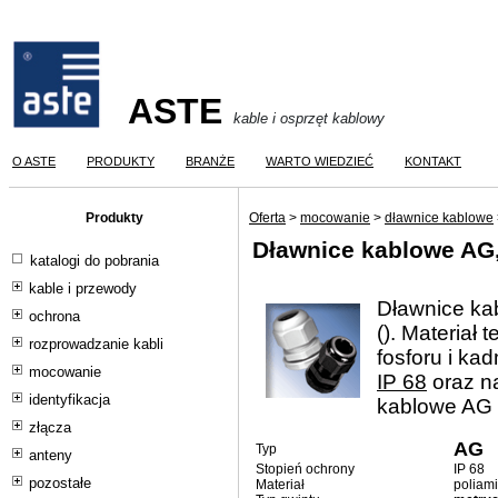
ASTE
kable i osprzęt kablowy
O ASTE
PRODUKTY
BRANŻE
WARTO WIEDZIEĆ
KONTAKT
Produkty
Oferta
>
mocowanie
>
dławnice kablowe
Dławnice kablowe AG,
katalogi do pobrania
kable i przewody
Dławnice ka
ochrona
(
). Materiał
rozprowadzanie kabli
fosforu i ka
mocowanie
IP 68
oraz n
identyfikacja
kablowe AG 
złącza
AG
Typ
anteny
Stopień ochrony
IP 68
pozostałe
Materiał
poliami