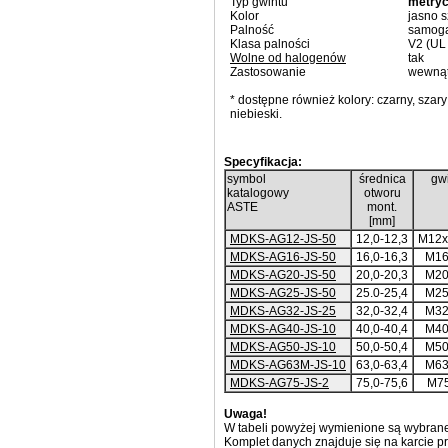
Typ gwintu
metry
Kolor
jasno s
Palność
samog
Klasa palności
V2 (UL
Wolne od halogenów
tak
Zastosowanie
wewnąt
* dostępne również kolory: czarny, szar
niebieski.
Specyfikacja:
symbol
średnica
gwi
katalogowy
otworu
ASTE
mont.
[mm]
MDKS-AG12-JS-50
12,0-12,3
M12x
MDKS-AG16-JS-50
16,0-16,3
M16
MDKS-AG20-JS-50
20,0-20,3
M20
MDKS-AG25-JS-50
25.0-25,4
M25
MDKS-AG32-JS-25
32,0-32,4
M32
MDKS-AG40-JS-10
40,0-40,4
M40
MDKS-AG50-JS-10
50,0-50,4
M50
MDKS-AG63M-JS-10
63,0-63,4
M63
MDKS-AG75-JS-2
75,0-75,6
M7
Uwaga!
W tabeli powyżej wymienione są wybrane
Komplet danych znajduje się na karcie p