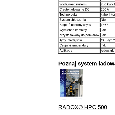
Wydajność systemu
200 kW / 
Ciągłe ładowanie DC
200 A
Technologia
kabel i k
System chłodzenia
Nie
Stopień ochrony wtyku
IP 67
Wymienne kontakty
Tak
przystosowany do pomiarów
Tak
Typy interfejsów
CCS typ 2
Czujniki temperatury
Tak
Aplikacja
ładowarki
Poznaj system łado
RADOX® HPC 500