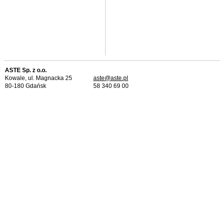
ASTE Sp. z o.o.
Kowale, ul. Magnacka 25
aste@aste.pl
80-180 Gdańsk
58 340 69 00