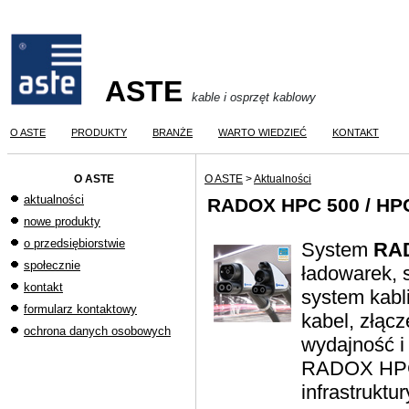
ASTE
kable i osprzęt kablowy
O ASTE
PRODUKTY
BRANŻE
WARTO WIEDZIEĆ
KONTAKT
O ASTE
O ASTE
>
Aktualności
aktualności
RADOX HPC 500 / HP
nowe produkty
o przedsiębiorstwie
System
RAD
społecznie
ładowarek, s
kontakt
system kabl
formularz kontaktowy
kabel, złąc
ochrona danych osobowych
wydajność i
RADOX HPC 
infrastruktu